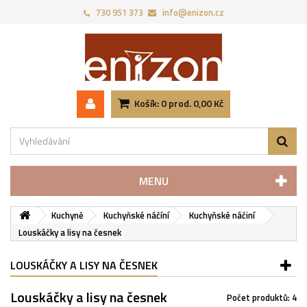
730 951 373‬
info@enizon.cz
Košík:
0
prod.
0,00 Kč
MENU
Kuchyně
Kuchyňské náčíní
Kuchyňské náčiní
Louskáčky a lisy na česnek
LOUSKÁČKY A LISY NA ČESNEK
Louskáčky a lisy na česnek
Počet produktů: 4