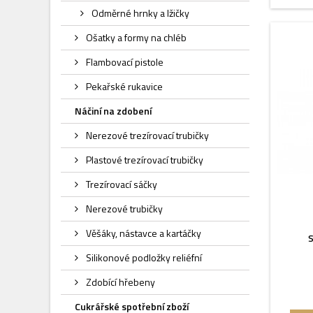
Odměrné hrnky a lžičky
Ošatky a formy na chléb
Flambovací pistole
Pekařské rukavice
Náčiní na zdobení
Nerezové trezírovací trubičky
Plastové trezírovací trubičky
Trezírovací sáčky
Nerezové trubičky
Věšáky, nástavce a kartáčky
S
Silikonové podložky reliéfní
Zdobící hřebeny
Cukrářské spotřební zboží