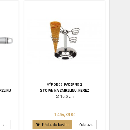
VÝROBCE:
PADERNO 2
RZLINU
STOJAN NA ZMRZLINU, NEREZ
∅ 16,5 cm
1 454,39 Kč
azit
Přidat do košíku
Zobrazit