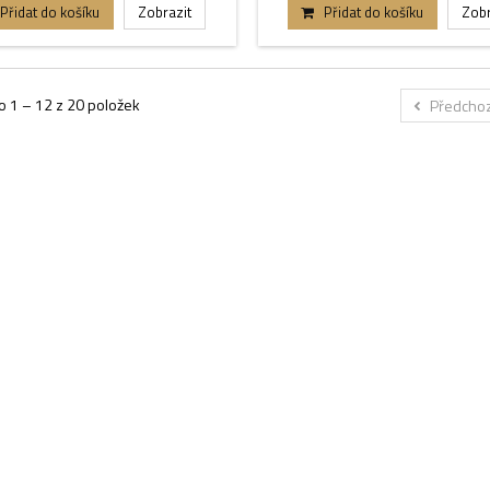
Přidat do košíku
Zobrazit
Přidat do košíku
Zobr
 1 – 12 z 20 položek
Předchoz