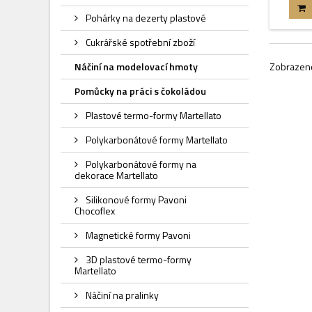
Pohárky na dezerty plastové
Cukrářské spotřební zboží
Zobrazeno
Náčiní na modelovací hmoty
Pomůcky na práci s čokoládou
Plastové termo-formy Martellato
Polykarbonátové formy Martellato
Polykarbonátové formy na
dekorace Martellato
Silikonové formy Pavoni
Chocoflex
Magnetické formy Pavoni
3D plastové termo-formy
Martellato
Náčiní na pralinky