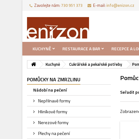
Zavolejte nám:
730 951 373‬
E-mail:
info@enizon.cz
KUCHYNĚ
RESTAURACE A BAR
RECEPCE A LO
Kuchyně
Cukrářské a pekařské potřeby
Pom
Pomůck
POMŮCKY NA ZMRZLINU
Nádobí na pečení
Seřadit p
Nepřilnavé formy
Zobrazeno
Hliníkové formy
Nerezové formy
Plechy na pečení