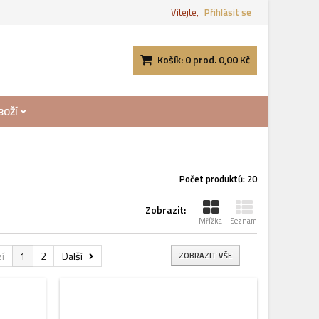
Vítejte,
Přihlásit se
Košík:
0
prod.
0,00 Kč
BOŽÍ
Počet produktů: 20
Zobrazit:
Mřížka
Seznam
í
1
2
Další
ZOBRAZIT VŠE