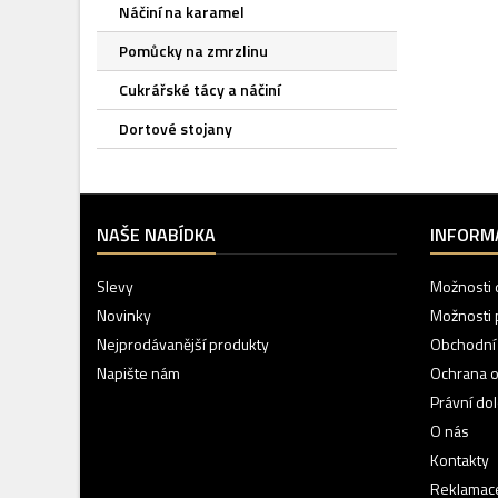
Náčiní na karamel
Pomůcky na zmrzlinu
Cukrářské tácy a náčiní
Dortové stojany
NAŠE NABÍDKA
INFORM
Slevy
Možnosti 
Novinky
Možnosti 
Nejprodávanější produkty
Obchodní
Napište nám
Ochrana o
Právní do
O nás
Kontakty
Reklamace