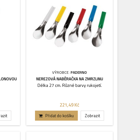
VÝROBCE:
PADERNO
FLONOVOU
NEREZOVÁ NABĚRAČKA NA ZMRZLINU
Délka 27 cm. Různé barvy rukojetí.
221,49 Kč
azit
Přidat do košíku
Zobrazit