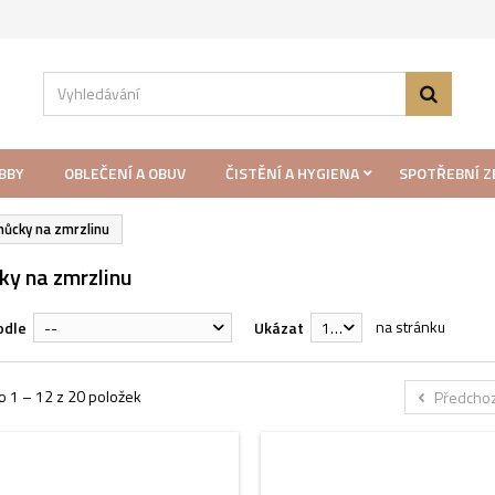
BBY
OBLEČENÍ A OBUV
ČISTĚNÍ A HYGIENA
SPOTŘEBNÍ Z
ůcky na zmrzlinu
y na zmrzlinu
na stránku
odle
--
Ukázat
12
 1 – 12 z 20 položek
Předchoz