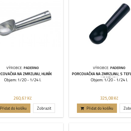
VÝROBCE:
PADERNO
VÝROBCE:
PADERNO
COVAČKA NA ZMRZLINU, HLINÍK
PORCOVAČKA NA ZMRZLINU, S TE
VRSTVOU
Objem: 1/20 - 1/24 l.
Objem: 1/20 - 1/24 l.
260,67 Kč
325,08 Kč
Přidat do košíku
Zobrazit
Přidat do košíku
Zobr