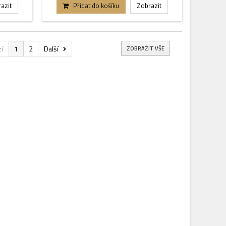
azit
Přidat do košíku
Zobrazit
í
1
2
Další
ZOBRAZIT VŠE