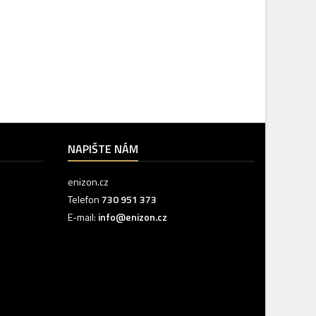
NAPIŠTE NÁM
enizon.cz
Telefon
730 951 373‬
E-mail:
info@enizon.cz