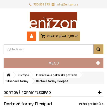
730 951 373‬
info@enizon.cz
Košík:
0
prod.
0,00 Kč
MENU
Kuchyně
Cukrářské a pekařské potřeby
Silikonové formy
Dortové formy Flexipad
DORTOVÉ FORMY FLEXIPAD
Dortové formy Flexipad
Počet produktů: 4