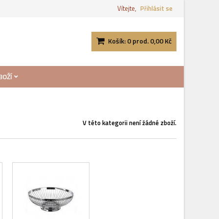
Vítejte,
Přihlásit se
Košík:
0
prod.
0,00 Kč
BOŽÍ
V této kategorii není žádné zboží.