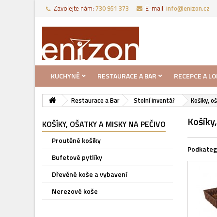
Zavolejte nám:
730 951 373‬
E-mail:
info@enizon.cz
KUCHYNĚ
RESTAURACE A BAR
RECEPCE A LO
Restaurace a Bar
Stolní inventář
Košíky, o
Košíky,
KOŠÍKY, OŠATKY A MISKY NA PEČIVO
Proutěné košíky
Podkateg
Bufetové pytlíky
Dřevěné koše a vybavení
Nerezové koše