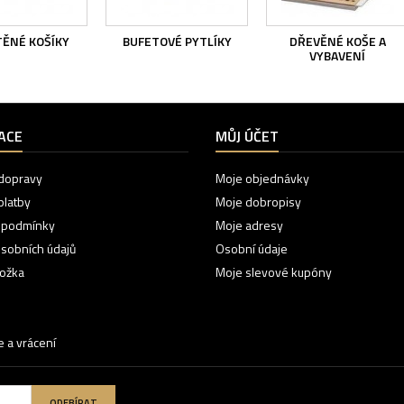
ĚNÉ KOŠÍKY
BUFETOVÉ PYTLÍKY
DŘEVĚNÉ KOŠE A
VYBAVENÍ
ACE
MŮJ ÚČET
dopravy
Moje objednávky
platby
Moje dobropisy
 podmínky
Moje adresy
sobních údajů
Osobní údaje
ložka
Moje slevové kupóny
 a vrácení
ODEBÍRAT