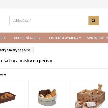
BBY
OBLEČENÍ A OBUV
ČISTĚNÍ A HYGIENA
SPOTŘEBNÍ Z
šatky a misky na pečivo
 ošatky a misky na pečivo
orie