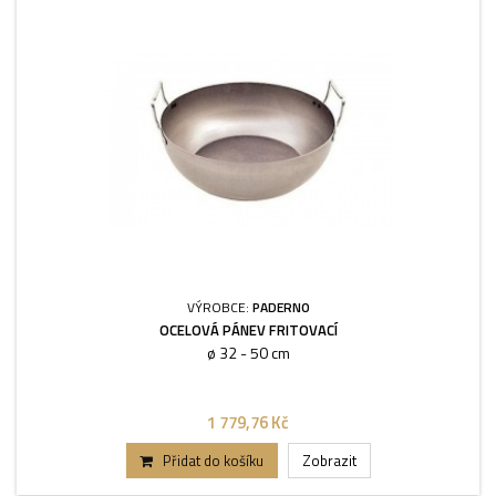
VÝROBCE:
PADERNO
OCELOVÁ PÁNEV FRITOVACÍ
ø 32 - 50 cm
1 779,76 Kč
Přidat do košíku
Zobrazit