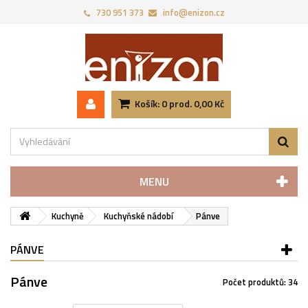
730 951 373‬
info@enizon.cz
Košík:
0
prod.
0,00 Kč
MENU
Kuchyně
Kuchyňské nádobí
Pánve
PÁNVE
Pánve
Počet produktů: 34