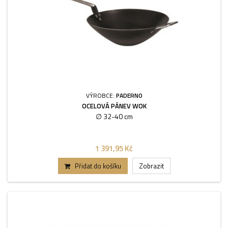
VÝROBCE:
PADERNO
OCELOVÁ PÁNEV WOK
∅ 32-40 cm
1 391,95 Kč
Přidat do košíku
Zobrazit