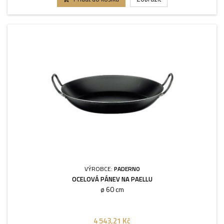
VÝROBCE:
PADERNO
OCELOVÁ PÁNEV NA PAELLU
ø 60 cm
4 543,21 Kč