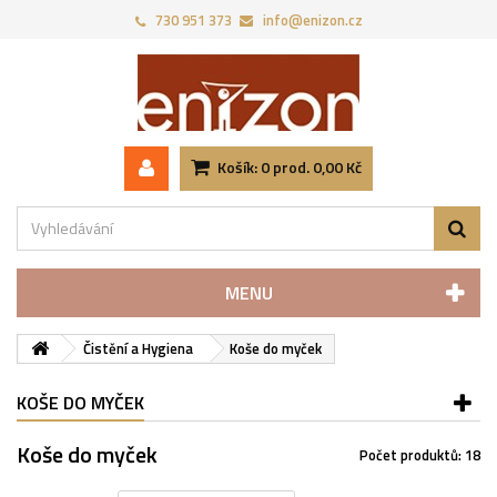
730 951 373‬
info@enizon.cz
Košík:
0
prod.
0,00 Kč
MENU
Čistění a Hygiena
Koše do myček
KOŠE DO MYČEK
Koše do myček
Počet produktů: 18