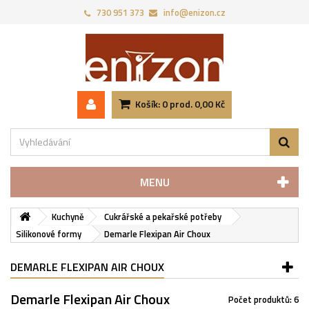
730 951 373‬
info@enizon.cz
Košík:
0
prod.
0,00 Kč
MENU
Kuchyně
Cukrářské a pekařské potřeby
Silikonové formy
Demarle Flexipan Air Choux
DEMARLE FLEXIPAN AIR CHOUX
Demarle Flexipan Air Choux
Počet produktů: 6