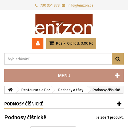
730 951 373‬
info@enizon.cz
Košík:
0
prod.
0,00 Kč
MENU
Restaurace a Bar
Podnosy a tácy
Podnosy číšnické
PODNOSY ČÍŠNICKÉ
Podnosy číšnické
Je zde 1 produkt.