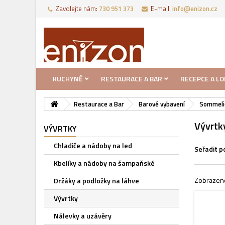
Zavolejte nám:
730 951 373‬
E-mail:
info@enizon.cz
KUCHYNĚ
RESTAURACE A BAR
RECEPCE A LO
Restaurace a Bar
Barové vybavení
Sommeli
Vývrtk
VÝVRTKY
Chladiče a nádoby na led
Seřadit p
Kbelíky a nádoby na šampaňské
Zobrazeno
Držáky a podložky na láhve
Vývrtky
Nálevky a uzávěry