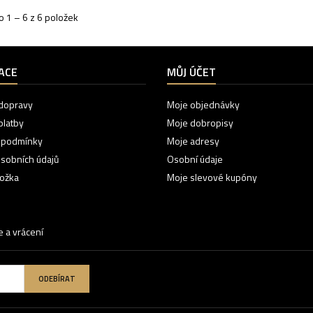
 1 – 6 z 6 položek
ACE
MŮJ ÚČET
dopravy
Moje objednávky
platby
Moje dobropisy
 podmínky
Moje adresy
sobních údajů
Osobní údaje
ložka
Moje slevové kupóny
 a vrácení
ODEBÍRAT