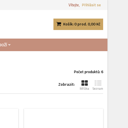
Vítejte,
Přihlásit se
Košík:
0
prod.
0,00 Kč
BOŽÍ
Počet produktů: 6
Zobrazit:
Mřížka
Seznam