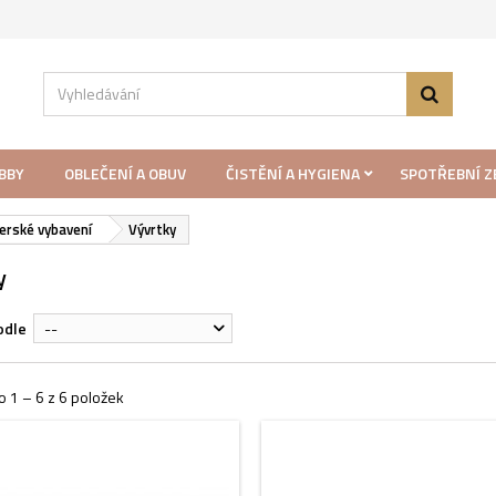
BBY
OBLEČENÍ A OBUV
ČISTĚNÍ A HYGIENA
SPOTŘEBNÍ Z
erské vybavení
Vývrtky
y
odle
--
 1 – 6 z 6 položek